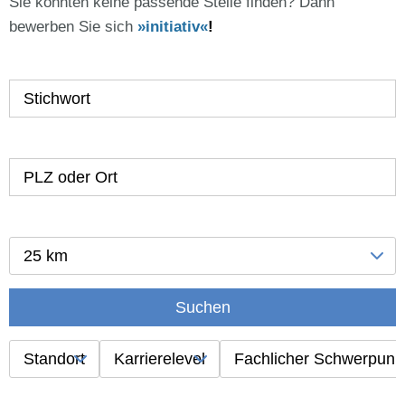
Sie konnten keine passende Stelle finden? Dann
bewerben Sie sich
initiativ
!
25 km
Suchen
Standort
Karrierelevel
Fachlicher Schwerpunk