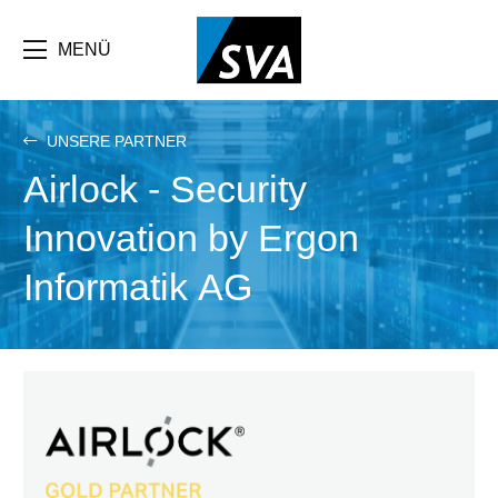
Direkt
zum
Inhalt
MENÜ
UNSERE PARTNER
Airlock - Security
Innovation by Ergon
Informatik AG