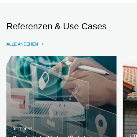
Referenzen & Use Cases
ALLE ANSEHEN
REFERENZ
REF