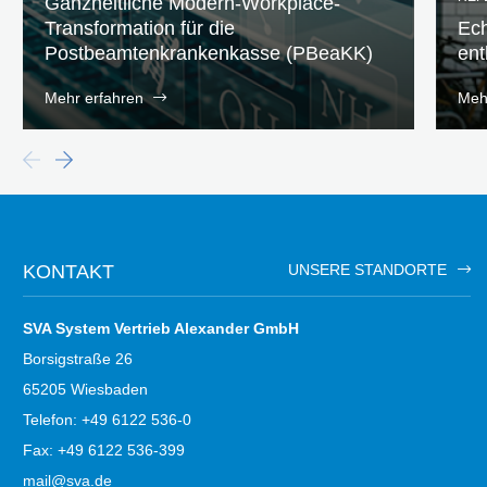
Ganzheitliche Modern-Workplace-
Transformation für die
Ech
Postbeamtenkrankenkasse (PBeaKK)
ent
Mehr erfahren
Meh
KONTAKT
UNSERE STANDORTE
SVA System Vertrieb Alexander GmbH
Borsigstraße 26
65205 Wiesbaden
Telefon: +49 6122 536-0
Fax: +49 6122 536-399
mail@sva.de