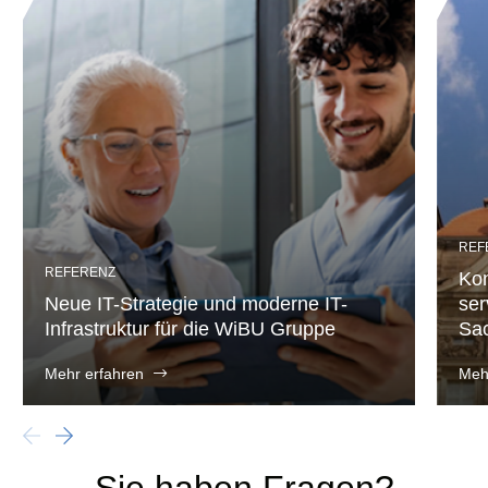
REF
REFERENZ
Kon
Neue IT-Strategie und moderne IT-
ser
Infrastruktur für die WiBU Gruppe
Sa
Mehr erfahren
Meh