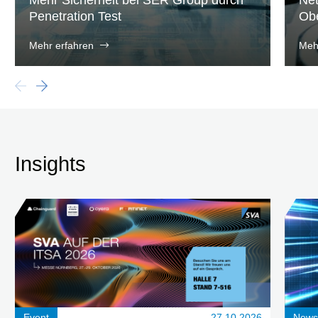
Mehr Sicherheit bei SER Group durch
Net
Penetration Test
Obe
Mehr erfahren
Meh
Insights
Event
27.10.2026
New