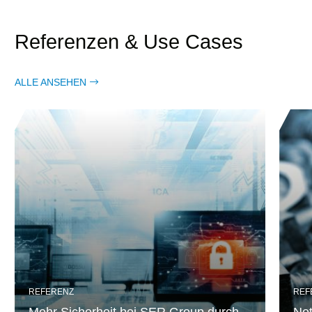
Referenzen & Use Cases
ALLE ANSEHEN
REFERENZ
REF