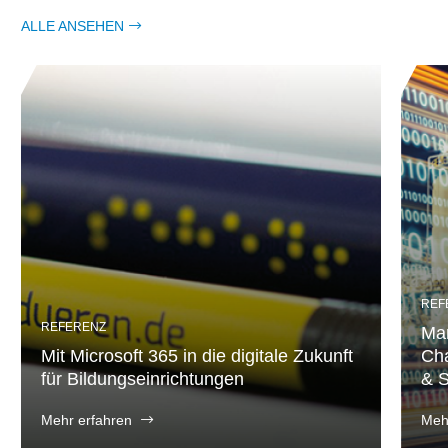
ALLE ANSEHEN
REF
REFERENZ
Man
Mit Microsoft 365 in die digitale Zukunft
Ch
für Bildungseinrichtungen
& S
Mehr erfahren
Meh