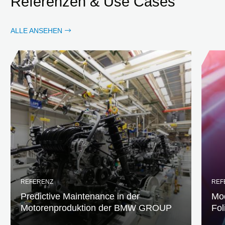
Referenzen & Use Cases
ALLE ANSEHEN
REFERENZ
REF
Predictive Maintenance in der
Mod
Motorenproduktion der BMW GROUP
Fol