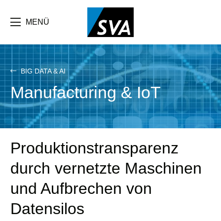
Direkt
zum
Inhalt
MENÜ
BIG DATA & AI
Manufacturing & IoT
Produktionstransparenz
durch vernetzte Maschinen
und Aufbrechen von
Datensilos