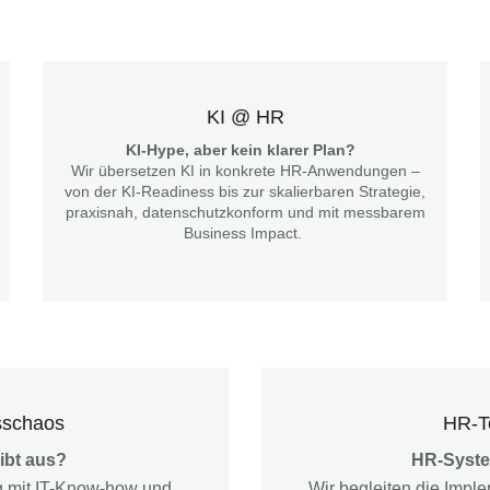
KI @ HR
KI-Hype, aber kein klarer Plan?
Wir übersetzen KI in konkrete HR-Anwendungen –
von der KI-Readiness bis zur skalierbaren Strategie,
praxisnah, datenschutzkonform und mit messbarem
Business Impact.
sschaos
HR-To
eibt aus?
HR-Syste
g mit IT-Know-how und
Wir begleiten die Imple