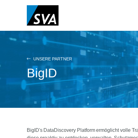
Direkt
zum
Inhalt
UNSERE PARTNER
BigID
BigID's DataDiscovery Platform ermöglicht volle T
diese proaktiv zu entdecken, verwalten, Schutzme