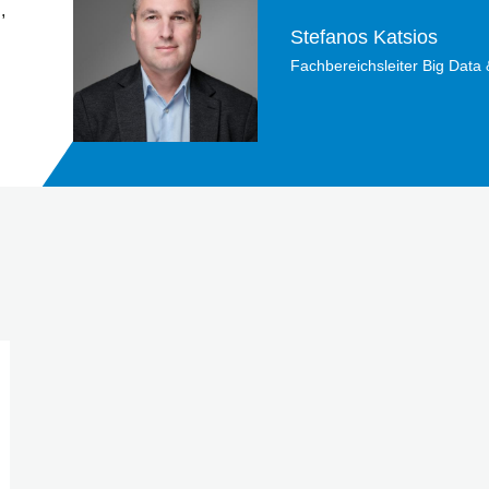
,
Stefanos Katsios
Fachbereichsleiter Big Data 