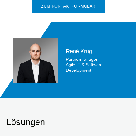
ZUM KONTAKTFORMULAR
René Krug
Partnermanager
Agile IT & Software
Development
Lösungen