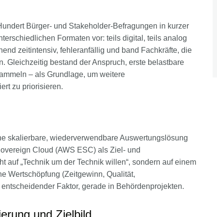
Hundert Bürger- und Stakeholder-Befragungen in kurzer
erschiedlichen Formaten vor: teils digital, teils analog
nd zeitintensiv, fehleranfällig und band Fachkräfte, die
n. Gleichzeitig bestand der Anspruch, erste belastbare
 sammeln – als Grundlage, um weitere
ert zu priorisieren.
ne skalierbare, wiederverwendbare Auswertungslösung
Sovereign Cloud (AWS ESC) als Ziel- und
ht auf „Technik um der Technik willen“, sondern auf einem
he Wertschöpfung (Zeitgewinn, Qualität,
n entscheidender Faktor, gerade in Behördenprojekten.
erung und Zielbild