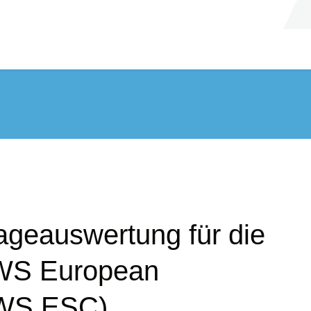
ageauswertung für die
AWS European
AWS ESC)