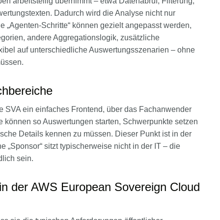
n arbeitsteilig übernimmt – etwa Datenabruf, Filterung,
ertungstexten. Dadurch wird die Analyse nicht nur
ne „Agenten-Schritte“ können gezielt angepasst werden,
gorien, andere Aggregationslogik, zusätzliche
lexibel auf unterschiedliche Auswertungsszenarien – ohne
müssen.
chbereiche
lte SVA ein einfaches Frontend, über das Fachanwender
he können so Auswertungen starten, Schwerpunkte setzen
sche Details kennen zu müssen. Dieser Punkt ist in der
 „Sponsor“ sitzt typischerweise nicht in der IT – die
lich sein.
in der AWS European Sovereign Cloud