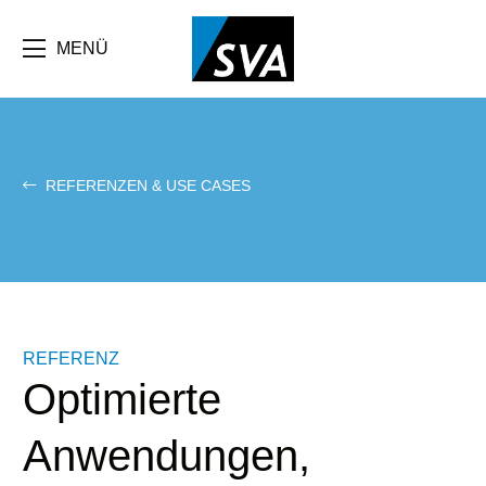
Direkt
zum
Inhalt
MENÜ
REFERENZEN & USE CASES
REFERENZ
Optimierte
Anwendungen,