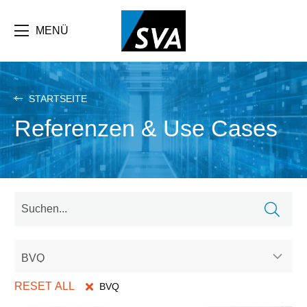
Direkt
zum
Inhalt
MENÜ
STARTSEITE
Referenzen & Use Cases
BVQ