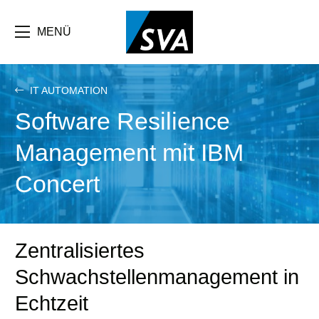
Direkt
zum
Inhalt
MENÜ
IT AUTOMATION
Software Resilience
Management mit IBM
Concert
Zentralisiertes
Schwachstellenmanagement in
Echtzeit