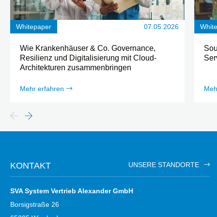
Whitepaper
07.05.2026
Whit
Wie Krankenhäuser & Co. Governance,
Sou
Resilienz und Digitalisierung mit Cloud-
Ser
Architekturen zusammenbringen
Mehr erfahren
Meh
KONTAKT
UNSERE STANDORTE
SVA System Vertrieb Alexander GmbH
Borsigstraße 26