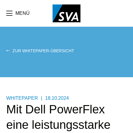
Direkt
zum
Inhalt
MENÜ
ZUR WHITEPAPER-ÜBERSICHT
WHITEPAPER
|
18.10.2024
Mit Dell PowerFlex
eine leistungsstarke