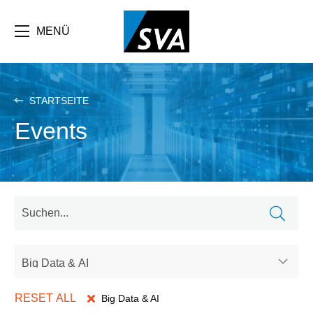
Direkt
zum
Inhalt
MENÜ
STARTSEITE
Events
Big Data & AI