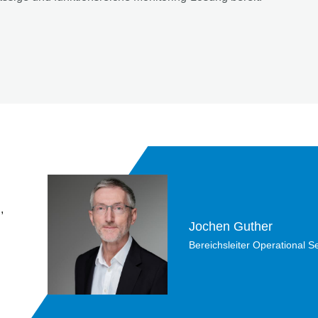
,
Jochen Guther
Bereichsleiter Operational S