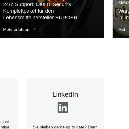
REFE
24/7-Support: Das IT-Security-
Komplettpaket für den
Wars
Lebensmittelhersteller BÜRGER
IT-In
Mehr erfahren
Mehr 
LinkedIn
n ist
htige
Sie bleiben gerne up to date? Dann