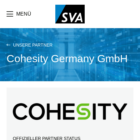
Direkt
zum
Inhalt
MENÜ
UNSERE PARTNER
Cohesity Germany GmbH
OFFIZIELLER PARTNER STATUS