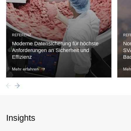
REFERENZ
REF
Moderne Datensicherung für höchste
Nor
Anforderungen an Sicherheit und
SVA
Effizienz
Ba
Mehr erfahren
Meh
Insights