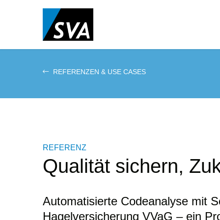
Direkt
zum
Inhalt
REFERENZEN & USE CASES
REFERENZ
Qualität sichern, Zu
Automatisierte Codeanalyse mit S
Hagelversicherung VVaG – ein Proj