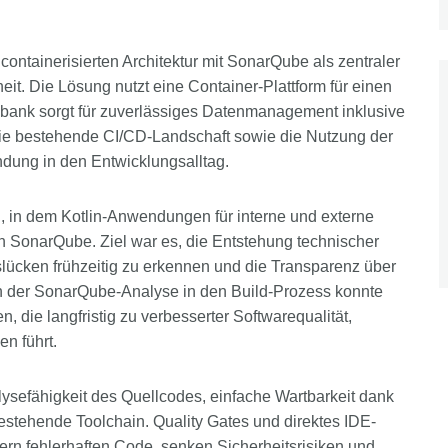
containerisierten Architektur mit SonarQube als zentraler
eit. Die Lösung nutzt eine Container-Plattform für einen
nbank sorgt für zuverlässiges Datenmanagement inklusive
 die bestehende CI/CD-Landschaft sowie die Nutzung der
ndung in den Entwicklungsalltag.
, in dem Kotlin-Anwendungen für interne und externe
on SonarQube. Ziel war es, die Entstehung technischer
lücken frühzeitig zu erkennen und die Transparenz über
on der SonarQube-Analyse in den Build-Prozess konnte
n, die langfristig zu verbesserter Softwarequalität,
n führt.
sefähigkeit des Quellcodes, einfache Wartbarkeit dank
bestehende Toolchain. Quality Gates und direktes IDE-
rn fehlerhaften Code, senken Sicherheitsrisiken und