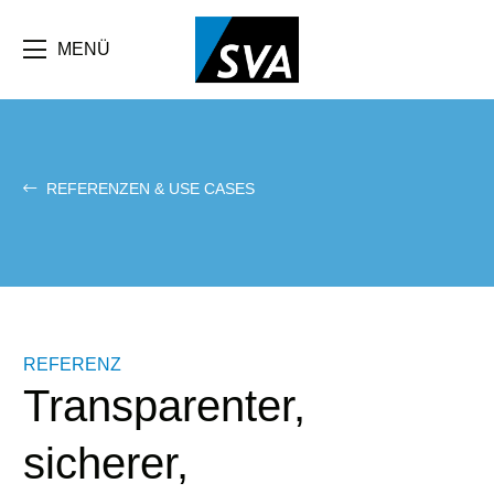
Direkt
zum
Inhalt
MENÜ
REFERENZEN & USE CASES
REFERENZ
Transparenter,
sicherer,