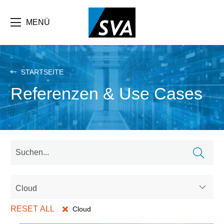
Direkt
zum
Inhalt
MENÜ
STARTSEITE
Referenzen & Use Cases
Cloud