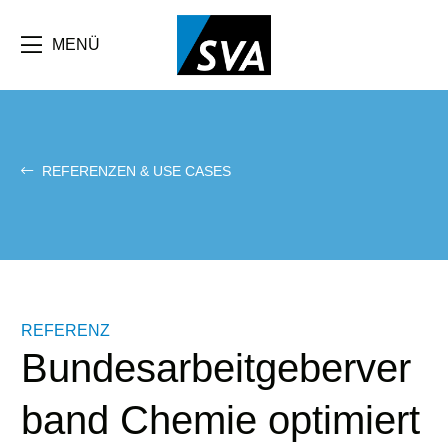
Direkt
zum
Inhalt
MENÜ
REFERENZEN & USE CASES
REFERENZ
Bundesarbeitgeberver
band Chemie optimiert