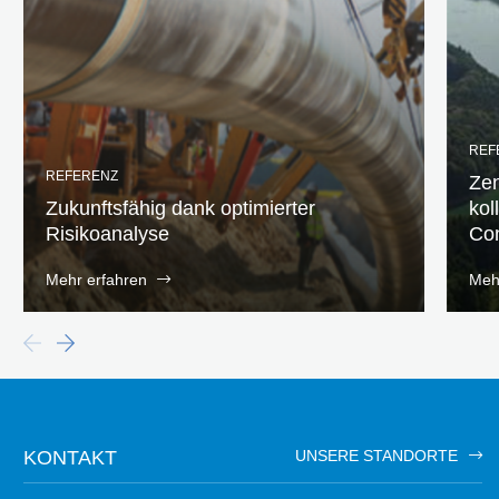
REF
REFERENZ
Zen
Zukunftsfähig dank optimierter
kol
Risikoanalyse
Co
Mehr erfahren
Meh
KONTAKT
UNSERE STANDORTE