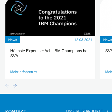
News
12.03.2021
New
Höchste Expertise: Acht IBM Champions bei
SVA
SVA
Mehr erfahren
Meh
KONTAKT
UNSERE STANDORTE