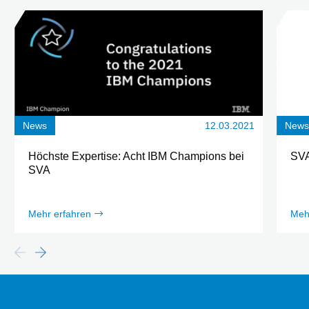
News
12.03.2021
New
Höchste Expertise: Acht IBM Champions bei
SVA
SVA
Mehr erfahren
Meh