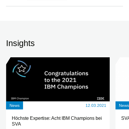
Insights
News
12.03.2021
New
Höchste Expertise: Acht IBM Champions bei
SVA
SVA