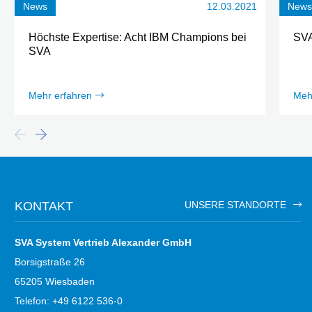
News
12.03.2021
New
Höchste Expertise: Acht IBM Champions bei
SVA
SVA
Mehr erfahren
Meh
KONTAKT
UNSERE STANDORTE
SVA System Vertrieb Alexander GmbH
Borsigstraße 26
65205 Wiesbaden
Telefon: +49 6122 536-0