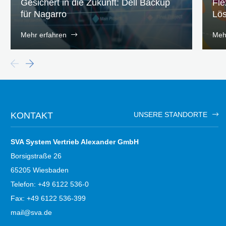
Gesichert in die Zukunft: Dell Backup
Fle
für Nagarro
Lös
Mehr erfahren
Meh
KONTAKT
UNSERE STANDORTE
SVA System Vertrieb Alexander GmbH
Borsigstraße 26
65205 Wiesbaden
Telefon: +49 6122 536-0
Fax: +49 6122 536-399
mail@sva.de