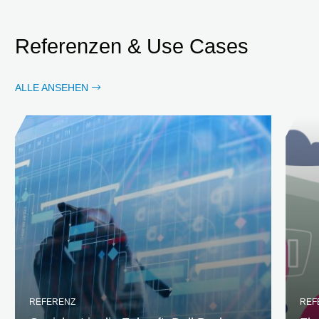
Referenzen & Use Cases
ALLE ANSEHEN
REFERENZ
REF