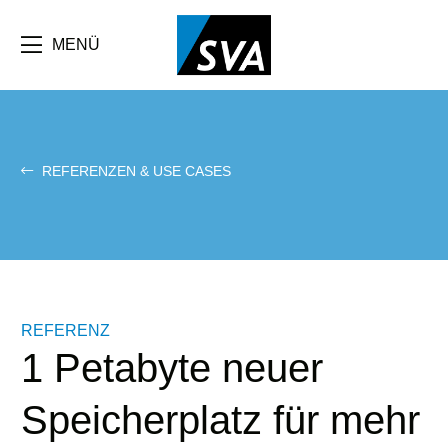
Direkt
zum
Inhalt
MENÜ
REFERENZEN & USE CASES
REFERENZ
1 Petabyte neuer
Speicherplatz für mehr