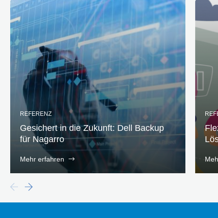
REFERENZ
REF
Gesichert in die Zukunft: Dell Backup
Fle
für Nagarro
Lös
Mehr erfahren
Meh