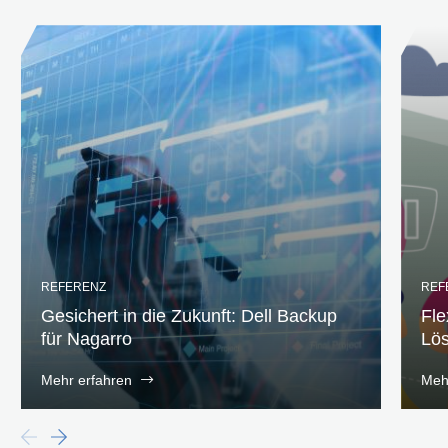
REFERENZ
REF
Gesichert in die Zukunft: Dell Backup
Fle
für Nagarro
Lös
Mehr erfahren
Meh