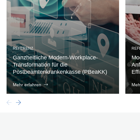
REFERENZ
REF
Ganzheitliche Modern-Workplace-
Mod
Transformation für die
Anf
Postbeamtenkrankenkasse (PBeaKK)
Eff
Mehr erfahren
Meh