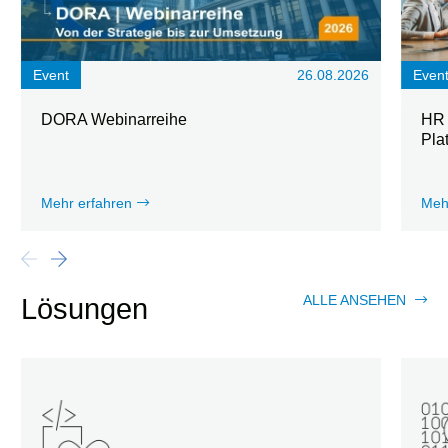
Event
26.08.2026
Even
DORA Webinarreihe
HR 
Pla
Mehr erfahren
Meh
ALLE ANSEHEN
Lösungen