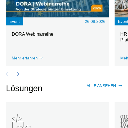
Event
26.08.2026
Even
DORA Webinarreihe
HR 
Pla
Mehr erfahren
Meh
ALLE ANSEHEN
Lösungen