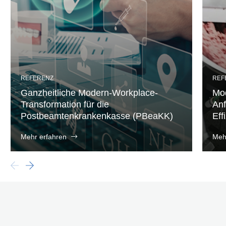
REFERENZ
REF
Ganzheitliche Modern-Workplace-
Mod
Transformation für die
Anf
Postbeamtenkrankenkasse (PBeaKK)
Eff
Mehr erfahren
Meh